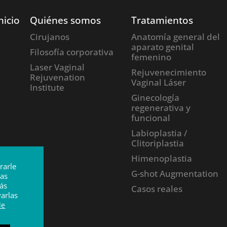
nicio
Quiénes somos
Tratamientos
Cirujanos
Anatomía general del
aparato genital
Filosofía corporativa
femenino
Laser Vaginal
Rejuvenecimiento
Rejuvenation
Vaginal Láser
Institute
Ginecología
regenerativa y
funcional
Labioplastia /
Clitoriplastia
Himenoplastia
rarle
G-shot Augmentation
ias
ás
Casos reales
varlas
de