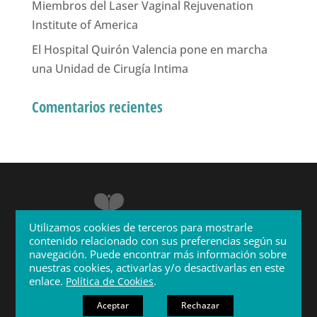
Miembros del Laser Vaginal Rejuvenation
Institute of America
El Hospital Quirón Valencia pone en marcha
una Unidad de Cirugía Intima
Comentarios recientes
Utilizamos cookies de terceros para mostrarle
contenido relacionado con sus preferencias según su
navegación. Puede encontrar más información sobre
nuestras cookies, activarlas y/o desactivarlas en este
enlace.
.
Política de Cookies
Aceptar
Diseño Web
Rechazar
Next Level